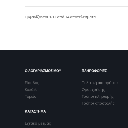
Εμφανίζονται
1
-
12
από 34 αποτελέσματα
Ο ΛΟΓΑΡΙΑΣΜΟΣ ΜΟΥ
ΠΛΗΡΟΦΟΡΙΕΣ
Είσοδος
Πολιτική απορρήτου
Καλάθι
Όροι χρήσης
Ταμείο
Τρόποι πληρωμής
Τρόποι αποστολής
ΚΑΤΑΣΤΗΜΑ
Σχετικά με εμάς