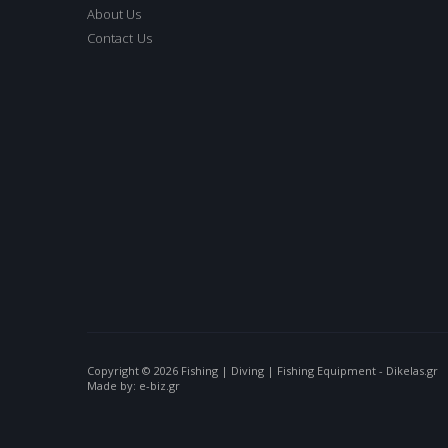
About Us
Contact Us
Copyright © 2026 Fishing | Diving | Fishing Equipment - Dikelas.gr
Made by: e-biz.gr