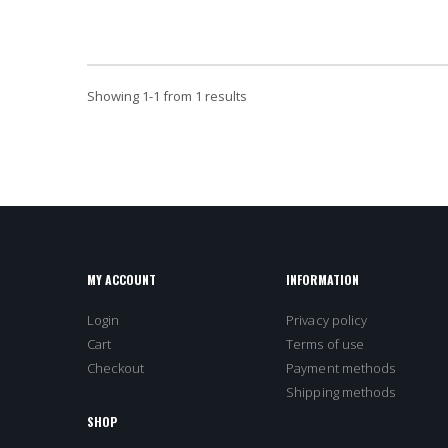
Showing
1
-
1
from 1 results
MY ACCOUNT
INFORMATION
Login
Privacy policy
Cart
Terms of use
Checkout
Payment methods
Shipping methods
SHOP