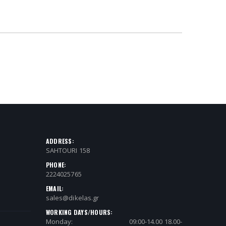
ADDRESS:
SAHTOURI 158
PHONE:
2224025765
EMAIL:
sales@dikelas.gr
WORKING DAYS/HOURS:
Monday:
09:00-14.00 18.00-