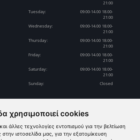
21:00
Tuesday:
09:00-14.00 18.00-
21:00
Wednesday:
09:00-14.00 18.00-
21:00
Thursday:
09:00-14.00 18.00-
21:00
Friday:
09:00-14.00 18.00-
21:00
Saturday:
09:00-14.00 18.00-
21:00
Sunday:
Closed
δα χρησιμοποιεί cookies
και άλλες τεχνολογίες εντοπισμού για την βελτίωση
ς στην ιστοσελίδα μας, για την εξατομίκευση